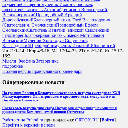
игумения
Священномученик Иоанн Соловьев,
пресвитер
Святитель Антоний, епископ Вологодский,
Великопермский
Преподобный Аркадий
Дорогобужский
Благоверный князь Глеб Всеволодович
(Святославич) Смоленский
Преподобный Ефрем
Смоленский
Святитель Игнатий, епископ Смоленский,
чудотворец
Благоверный князь Симеон Мстиславич
Вяземский
Мученик Христодул Солунский,
Кассандрский
Преподобномученик Игнатий Яблочинсий
Ин.21:1–14, 1Кор.4:9-16, Мф.17:14–23, 2Тим.2:1-10, Ин.15:17–
16:2
Мысли Феофана Затворника
подробнее
Полная версия православного календаря
Общецерковные новости
На границе России и Белоруссии состоялась встреча ежегодного XXII
Международного Одигитриевского крестного хода, следующего из
Витебска в Смоленск
Состоялась встреча директора Патриаршей гуманитарной миссии и
руководителя Комитета семей воинов Отечества
Работает на Prihod.ru
при поддержке
ORTOX.RU
[
Войти
]
Перейти к верхней панели