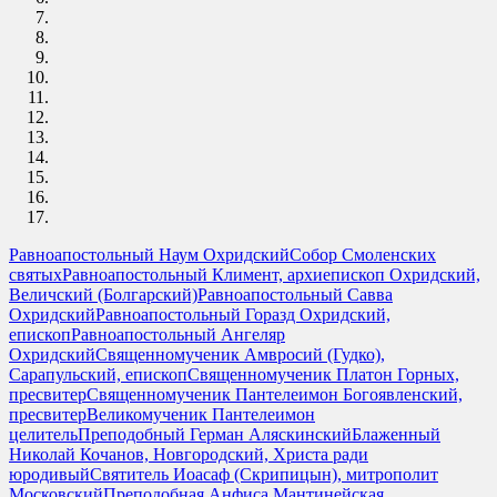
Равноапостольный Наум Охридский
Собор Смоленских
святых
Равноапостольный Климент, архиепископ Охридский,
Величский (Болгарский)
Равноапостольный Савва
Охридский
Равноапостольный Горазд Охридский,
епископ
Равноапостольный Ангеляр
Охридский
Священномученик Амвросий (Гудко),
Сарапульский, епископ
Священномученик Платон Горных,
пресвитер
Священномученик Пантелеимон Богоявленский,
пресвитер
Великомученик Пантелеимон
целитель
Преподобный Герман Аляскинский
Блаженный
Николай Кочанов, Новгородский, Христа ради
юродивый
Святитель Иоасаф (Скрипицын), митрополит
Московский
Преподобная Анфиса Мантинейская,